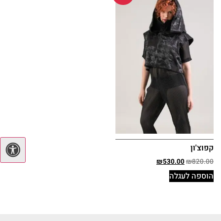
קפוצ'ון
₪
530.00
₪
820.00
הוספה לעגלה