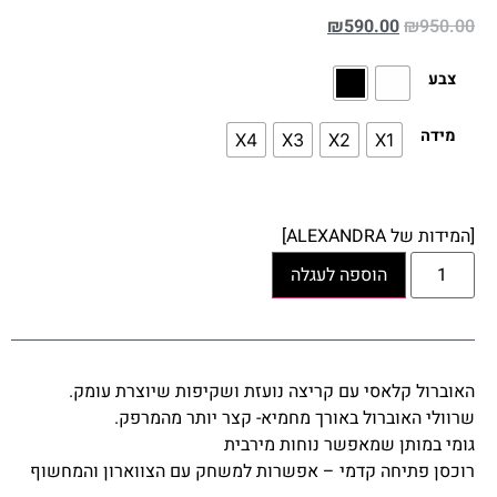
₪
590.00
₪
950.00
צבע
מידה
X4
X3
X2
X1
[המידות של ALEXANDRA]
הוספה לעגלה
האוברול קלאסי עם קריצה נועזת ושקיפות שיוצרת עומק.
שרוולי האוברול באורך מחמיא- קצר יותר מהמרפק.
גומי במותן שמאפשר נוחות מירבית
רוכסן פתיחה קדמי – אפשרות למשחק עם הצווארון והמחשוף