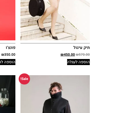
תיק עיגול
פונצ'ו
₪
350.00
₪
450.00
₪
570.00
הוספה לעגלה
הוספה לע
Sale!