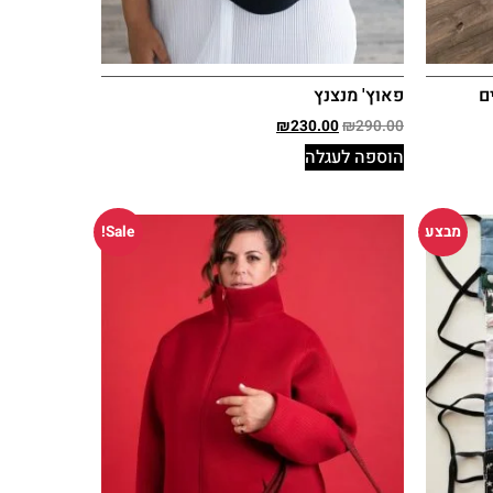
ם
פאוץ' מנצנץ
₪
230.00
₪
290.00
הוספה לעגלה
מבצע
Sale!