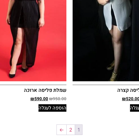
יסה קצרה
שמלת פליסה ארוכה
₪
590.00
₪
950.00
₪
520.0
גלה
הוספה לעגלה
←
2
1